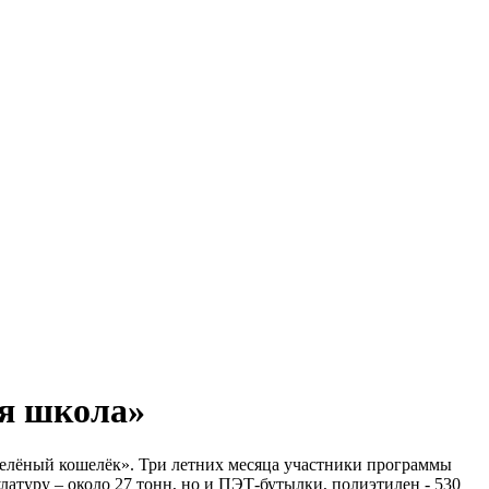
ая школа»
Зелёный кошелёк». Три летних месяца участники программы
латуру – около 27 тонн, но и ПЭТ-бутылки, полиэтилен - 530