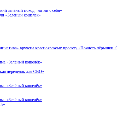
ий зелёный поход...начни с себя»
али «Зеленый кошелек»
нициатива» вручена красноярскому проекту «Почисть пёрышки, 
амма «Зелёный кошелёк»
ская переделок для СВО»
амма «Зелёный кошелёк»
амма «Зелёный кошелёк»
ий»