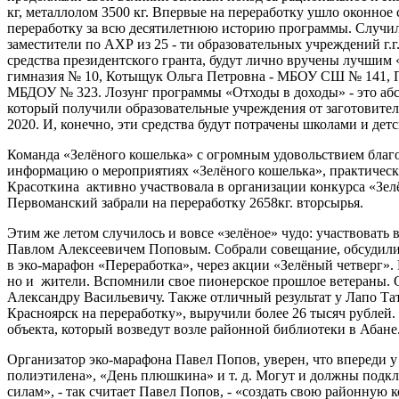
кг, металлолом 3500 кг. Впервые на переработку ушло оконное с
переработку за всю десятилетнюю историю программы. Случилс
заместители по АХР из 25 - ти образовательных учреждений г.
средства президентского гранта, будут лично вручены лучшим
гимназия № 10, Котыщук Ольга Петровна - МБОУ СШ № 141, П
МБДОУ № 323. Лозунг программы «Отходы в доходы» - это абсо
который получили образовательные учреждения от заготовителе
2020. И, конечно, эти средства будут потрачены школами и д
Команда «Зелёного кошелька» с огромным удовольствием благ
информацию о мероприятиях «Зелёного кошелька», практическ
Красоткина активно участвовала в организации конкурса «Зелё
Первоманский забрали на переработку 2658кг. вторсырья.
Этим же летом случилось и вовсе «зелёное» чудо: участвовать
Павлом Алексеевичем Поповым. Собрали совещание, обсудили
в эко-марафон «Переработка», через акции «Зелёный четверг». 
но и жители. Вспомнили свое пионерское прошлое ветераны. О
Александру Васильевичу. Также отличный результат у Лапо Та
Красноярск на переработку», выручили более 26 тысяч рублей
объекта, который возведут возле районной библиотеки в Абане
Организатор эко-марафона Павел Попов, уверен, что впереди у
полиэтилена», «День плюшкина» и т. д. Могут и должны подк
силам», - так считает Павел Попов, - «создать свою районну