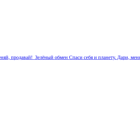
еняй, продавай!
Зелёный обмен
Спаси себя и планету. Дари, ме