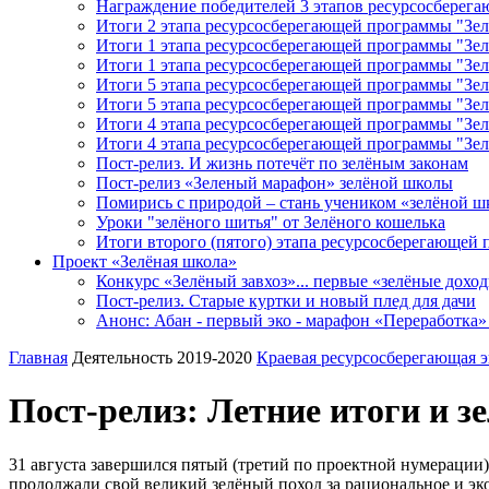
Награждение победителей 3 этапов ресурсосбере
Итоги 2 этапа ресурсосберегающей программы "Зелё
Итоги 1 этапа ресурсосберегающей программы "Зел
Итоги 1 этапа ресурсосберегающей программы "Зелё
Итоги 5 этапа ресурсосберегающей программы "Зел
Итоги 5 этапа ресурсосберегающей программы "Зел
Итоги 4 этапа ресурсосберегающей программы "Зел
Итоги 4 этапа ресурсосберегающей программы "Зелё
Пост-релиз. И жизнь потечёт по зелёным законам
Пост-релиз «Зеленый марафон» зелёной школы
Помирись с природой – стань учеником «зелёной 
Уроки "зелёного шитья" от Зелёного кошелька
Итоги второго (пятого) этапа ресурсосберегающей 
Проект «Зелёная школа»
Конкурс «Зелёный завхоз»... первые «зелёные дохо
Пост-релиз. Старые куртки и новый плед для дачи
Анонс: Абан - первый эко - марафон «Переработка»
Главная
Деятельность 2019-2020
Краевая ресурсосберегающая 
Пост-релиз: Летние итоги и з
31 августа завершился пятый (третий по проектной нумерации
продолжали свой великий зелёный поход за рациональное и эко