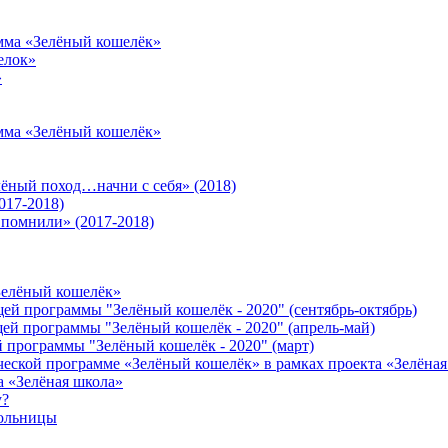
амма «Зелёный кошелёк»
елок»
»
амма «Зелёный кошелёк»
лёный поход…начни с себя» (2018)
017-2018)
 помнили» (2017-2018)
Зелёный кошелёк»
щей программы "Зелёный кошелёк - 2020" (сентябрь-октябрь)
щей программы "Зелёный кошелёк - 2020" (апрель-май)
й программы "Зелёный кошелёк - 2020" (март)
еской программе «Зелёный кошелёк» в рамках проекта «Зелёна
а «Зелёная школа»
у?
больницы