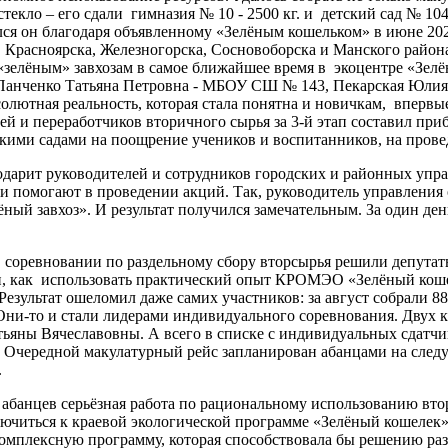
текло – его сдали гимназия № 10 - 2500 кг. и детский сад № 104
я он благодаря объявленному «Зелёным кошельком» в июне 2020
г. Красноярска, Железногорска, Сосновоборска и Манского район
 «зелёным» завхозам в самое ближайшее время в экоцентре «Зел
анченко Татьяна Петровна - МБОУ СШ № 143, Пекарская Юлия 
лютная реальность, которая стала понятна и новичкам, впервы
й и переработчиков вторичного сырья за 3-й этап составил при
етскими садами на поощрение учеников и воспитанников, на про
одарит руководителей и сотрудников городских и районных упр
и помогают в проведении акций. Так, руководитель управлени
ный завхоз». И результат получился замечательным. За один де
 в соревновании по раздельному сбору вторсырья решили депутат
, как использовать практический опыт КРОМЭО «Зелёный кошел
Результат ошеломил даже самих участников: за август собрали 8
ни-то и стали лидерами индивидуального соревнования. Двух к
тьяны Вячеславовны. А всего в списке с индивидуальных сдатчик
. Очередной макулатурный рейс запланирован абанцами на след
.
 абанцев серьёзная работа по рациональному использованию вто
лючиться к краевой экологической программе «Зелёный кошелек
ю комплексную программу, которая способствовала бы решению р