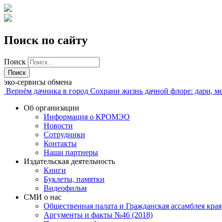
Поиск по сайту
Поиск
эко-сервисы обмена
Вернём дачника в город
Сохрани жизнь дачной флоре: дари, м
Об организации
Информация о КРОМЭО
Новости
Сотрудники
Контакты
Наши партнеры
Издательская деятельность
Книги
Буклеты, памятки
Видеофильм
СМИ о нас
Общественная палата и Гражданская ассамблея края
Аргументы и факты №46 (2018)