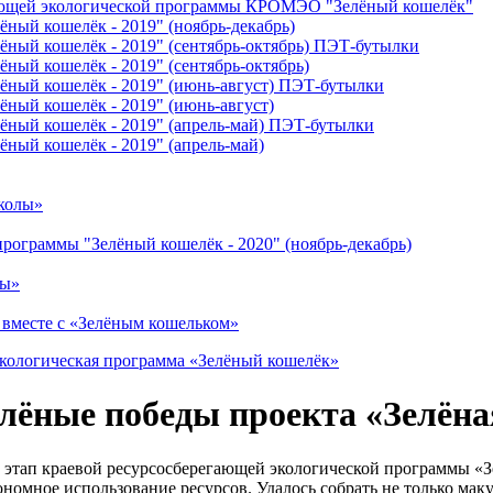
гающей экологической программы КРОМЭО "Зелёный кошелёк"
ный кошелёк - 2019" (ноябрь-декабрь)
ёный кошелёк - 2019" (сентябрь-октябрь) ПЭТ-бутылки
ный кошелёк - 2019" (сентябрь-октябрь)
ёный кошелёк - 2019" (июнь-август) ПЭТ-бутылки
ёный кошелёк - 2019" (июнь-август)
ёный кошелёк - 2019" (апрель-май) ПЭТ-бутылки
ный кошелёк - 2019" (апрель-май)
школы»
программы "Зелёный кошелёк - 2020" (ноябрь-декабрь)
ды»
 вместе с «Зелёным кошельком»
экологическая программа «Зелёный кошелёк»
елёные победы проекта «Зелён
) этап краевой ресурсосберегающей экологической программы «
номное использование ресурсов. Удалось собрать не только маку