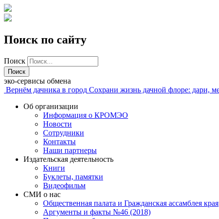
Поиск по сайту
Поиск
эко-сервисы обмена
Вернём дачника в город
Сохрани жизнь дачной флоре: дари, м
Об организации
Информация о КРОМЭО
Новости
Сотрудники
Контакты
Наши партнеры
Издательская деятельность
Книги
Буклеты, памятки
Видеофильм
СМИ о нас
Общественная палата и Гражданская ассамблея края
Аргументы и факты №46 (2018)