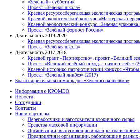
«Зелёный» субботник
Проект «Зелёная школа»
Краевая ресурсосберегающая экологическая прогр
Краевой экологический конкурс «Мастерская перед
Краевой экологический конкурс «Зелёная упаковка
Проект «Зелёный форпост России»
Деятельность 2019-2020
Краевая ресурсосберегающая экологическая прогр
Проект «Зелёная школа»
Деятельность 2017-2018
Краевой грант «Партнерство», проект «Великий зе
Проект «Великий зелёный поход… начни с себя» (2
Краевой историко-патриотический конкурс «Чтобы
Проект «Зеленый ликбез» (2017)
Благотворительная помощь для «Зелёного кошелька»
Информация о КРОМЭО
Новости
Сотрудники
Контакты
Наши партнеры
Переработчики и заготовители вторичного сырья
Средства массовой информации
Организации, выпускающие и распространяющие 
Предприятия и организации, работающие в разных