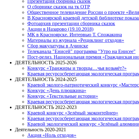
Презентация сборника сказок
О сборнике сказок на тк ОТР
Общественное телевидение России о проекте «Велик
В Красноярской краевой детской библиотеке показ
Фотоархив презентации сборника сказок
Акции в Назарово (19.10.2018)
МК в Красноярске. Интервью Т. Спожакина
Материалы из журнала «Рециклинг отходов»
Сбор макулатуры в Ачинске
Телеканала "Енисей" программа "Утро на Енисее"
Пост-релиз. Национальная премия «Гражданская и
ДЕЯТЕЛЬНОСТЬ 2025-2026
Конкурс «Транжиры и творцы…чья возьмёт?»
Краевая ресурсосберегающая экологическая прогр
ДЕЯТЕЛЬНОСТЬ 2024-2025
Краевой эколого-патриотический конкурс «Мастер
Конкурс «День плюшкина»
Конкурс «Текстильные истории»
Краевая ресурсосберегающая экологическая прогр
ДЕЯТЕЛЬНОСТЬ 2022-2023
Краевой конкурс «Зелёный экоконтейнер»
Краевая ресурсосберегающая экологическая прогр
Краевой экологический конкурс «Зелёный алюмин
Деятельность 2020-2021
Акция «Ноль отходов»