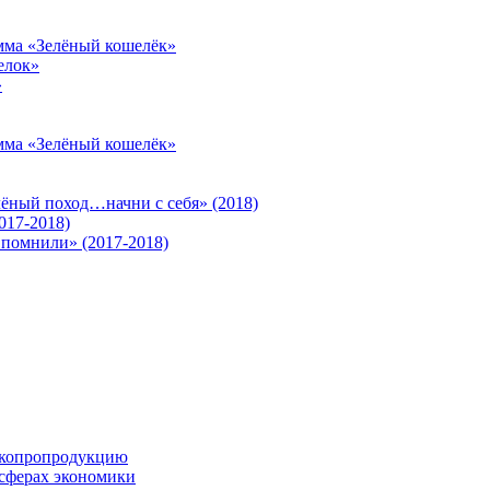
амма «Зелёный кошелёк»
елок»
»
амма «Зелёный кошелёк»
лёный поход…начни с себя» (2018)
017-2018)
 помнили» (2017-2018)
экопропродукцию
 сферах экономики