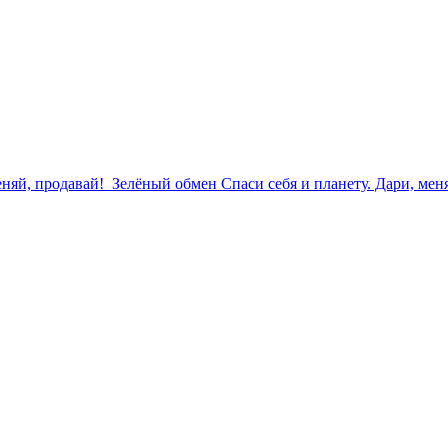
еняй, продавай!
Зелёный обмен
Спаси себя и планету. Дари, ме