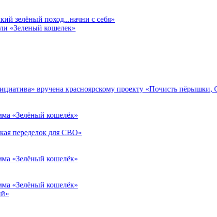
ий зелёный поход...начни с себя»
али «Зеленый кошелек»
нициатива» вручена красноярскому проекту «Почисть пёрышки, 
амма «Зелёный кошелёк»
ская переделок для СВО»
амма «Зелёный кошелёк»
амма «Зелёный кошелёк»
ий»