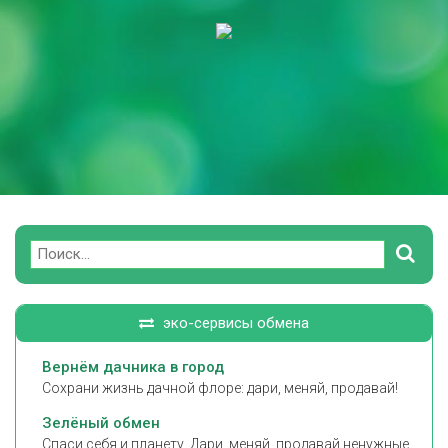
Поиск
эко-сервисы обмена
Вернём дачника в город
Сохрани жизнь дачной флоре: дари, меняй, продавай!
Зелёный обмен
Спаси себя и планету. Дари, меняй, продавай ненужные