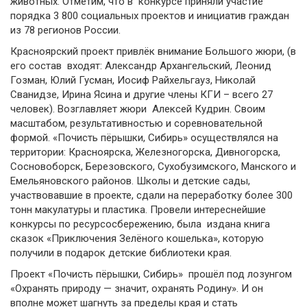
животных. Отметим, что в конкурсе приняли участие
порядка 3 800 социальных проектов и инициатив граждан
из 78 регионов России.
Красноярский проект привлёк внимание Большого жюри, (в
его состав входят: Александр Архангельский, Леонид
Гозман, Юлий Гусман, Иосиф Райхельгауз, Николай
Сванидзе, Ирина Ясина и другие члены КГИ – всего 27
человек). Возглавляет жюри Алексей Кудрин. Своим
масштабом, результативностью и соревновательной
формой. «Почисть пёрышки, Сибирь» осуществлялся на
территории: Красноярска, Железногорска, Дивногорска,
Сосновоборск, Березовского, Сухобузимского, Манского и
Емельяновского районов. Школы и детские сады,
участвовавшие в проекте, сдали на переработку более 300
тонн макулатуры и пластика. Провели интереснейшие
конкурсы по ресурсосбережению, была издана книга
сказок «Приключения Зелёного кошелька», которую
получили в подарок детские библиотеки края.
Проект «Почисть пёрышки, Сибирь» прошёл под лозунгом
«Охранять природу — значит, охранять Родину». И он
вполне может шагнуть за пределы края и стать