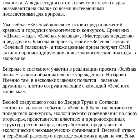
компоста. А ведь сегодня сотни тысяч тонн такого сырья
оказываются на свалке со всеми вытекающими
последствиями для природы.
Уже сейчас «Зелёный кошелёк» готовит ряд положений
краевых и городских экологических конкурсов. Среди них
«Школа – сад», «Зелёная упаковка», «Мастерская переделок»
и ряд других. Благодаря проекту, звание «Зелёная газета» и
«Зелёный телеканал», а также ценные призы получат СМИ,
активно пропагандирующие новые экологические подходы в
экономике.
Впервые о системном участии в реализации проекта «Зелёная
школа» заявили образовательные учреждения г. Назарово.
Именно там, в нескольких школах появятся «зелёные
дружины», плотно сотрудничающие с командой «Зелёного
кошелька».
Весной следующего года во Дворце Труда и Согласия
состоится знаковое событие – «Зелёный бал», где встретятся
победители конкурсов, экологического соревнования по сбору
вторсырья, представители властных и природоохранных
структур, регоператоры, переработчики, представители
экологических некоммерческих организаций. Веселый отдых
и серьёзный разговор о переходе экономики края на «зелёные