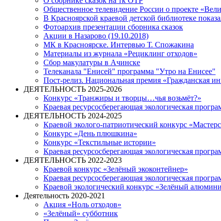
О сборнике сказок на тк ОТР
Общественное телевидение России о проекте «Велик
В Красноярской краевой детской библиотеке показ
Фотоархив презентации сборника сказок
Акции в Назарово (19.10.2018)
МК в Красноярске. Интервью Т. Спожакина
Материалы из журнала «Рециклинг отходов»
Сбор макулатуры в Ачинске
Телеканала "Енисей" программа "Утро на Енисее"
Пост-релиз. Национальная премия «Гражданская и
ДЕЯТЕЛЬНОСТЬ 2025-2026
Конкурс «Транжиры и творцы…чья возьмёт?»
Краевая ресурсосберегающая экологическая прогр
ДЕЯТЕЛЬНОСТЬ 2024-2025
Краевой эколого-патриотический конкурс «Мастер
Конкурс «День плюшкина»
Конкурс «Текстильные истории»
Краевая ресурсосберегающая экологическая прогр
ДЕЯТЕЛЬНОСТЬ 2022-2023
Краевой конкурс «Зелёный экоконтейнер»
Краевая ресурсосберегающая экологическая прогр
Краевой экологический конкурс «Зелёный алюмин
Деятельность 2020-2021
Акция «Ноль отходов»
«Зелёный» субботник