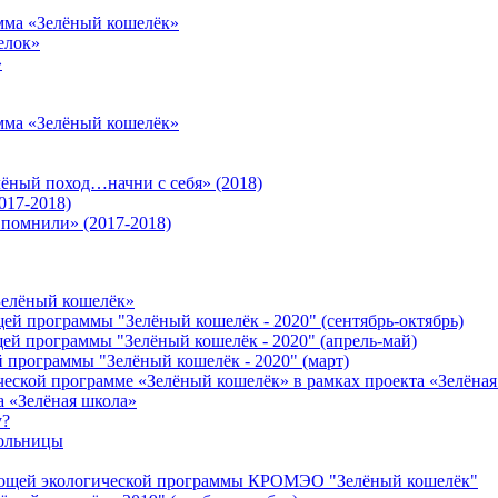
амма «Зелёный кошелёк»
елок»
»
амма «Зелёный кошелёк»
лёный поход…начни с себя» (2018)
017-2018)
 помнили» (2017-2018)
Зелёный кошелёк»
щей программы "Зелёный кошелёк - 2020" (сентябрь-октябрь)
щей программы "Зелёный кошелёк - 2020" (апрель-май)
й программы "Зелёный кошелёк - 2020" (март)
еской программе «Зелёный кошелёк» в рамках проекта «Зелёна
а «Зелёная школа»
у?
больницы
гающей экологической программы КРОМЭО "Зелёный кошелёк"