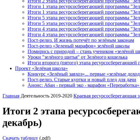
Итоги 2 этапа ресурсосберегающей программы "Зелё
Итоги 1 этапа ресурсосберегающей программы "Зел
Итоги 1 этапа ресурсосберегающей программы "Зелё
Итоги 5 этапа ресурсосберегающей программы "Зел
Итоги 5 этапа ресурсосберегающей программы "Зел
Итоги 4 этапа ресурсосберегающей программы "Зел
Итоги 4 этапа ресурсосберегающей программы "Зелё
Пост-релиз. И жизнь потечёт по зелёным законам
Пост-релиз «Зеленый марафон» зелёной школы
Помирись с природой – стань учеником «зелёной 
Уроки "зелёного шитья" от Зелёного кошелька
Итоги второго (пятого) этапа ресурсосберегающей 
Проект «Зелёная школа»
Конкурс «Зелёный завхоз»... первые «зелёные дохо
Пост-релиз. Старые куртки и новый плед для дачи
Анонс: Абан - первый эко - марафон «Переработка»
Главная
Деятельность 2019-2020
Краевая ресурсосберегающая 
Итоги 2 этапа ресурсосберег
декабрь)
Скачать таблицу
(.pdf)