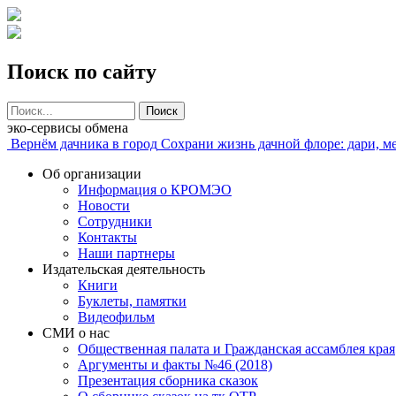
Поиск по сайту
Поиск
эко-сервисы обмена
Вернём дачника в город
Сохрани жизнь дачной флоре: дари, м
Об организации
Информация о КРОМЭО
Новости
Сотрудники
Контакты
Наши партнеры
Издательская деятельность
Книги
Буклеты, памятки
Видеофильм
СМИ о нас
Общественная палата и Гражданская ассамблея края
Аргументы и факты №46 (2018)
Презентация сборника сказок