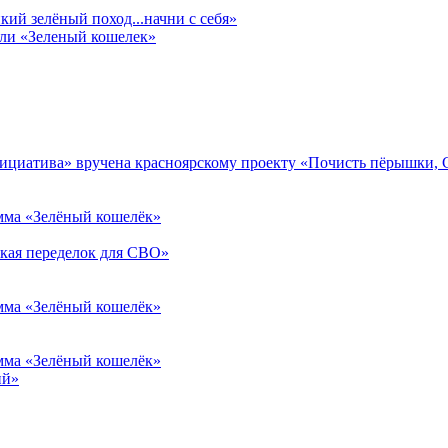
ий зелёный поход...начни с себя»
али «Зеленый кошелек»
нициатива» вручена красноярскому проекту «Почисть пёрышки, 
амма «Зелёный кошелёк»
ская переделок для СВО»
амма «Зелёный кошелёк»
амма «Зелёный кошелёк»
ий»