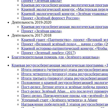
Проект «Зелёная школа»
Краевая ресурсосберегающая экологическая прогр
Краевой экологический конкурс «Мастерская перед
Краевой экологический конкурс «Зелёная упаковка
Проект «Зелёный форпост России»
Деятельность 2019-2020
Краевая ресурсосберегающая экологическая прогр
Проект «Зелёная школа»
Деятельность 2017-2018
Краевой грант «Партнерство», проект «Великий зе
Проект «Великий зелёный поход… начни с себя» (2
Краевой историко-патриотический конкурс «Чтобы
Проект «Зеленый ликбез» (2017)
Благотворительная помощь для «Зелёного кошелька»
Краевая ресурсосберегающая экологическая программа «
Итоги первого (четвертого) этапа ресурсосберегаю
Итоги четвертого (второго) этапа ресурсосберегаю
Итоги третьего (первого) этапа ресурсосберегающе
Положение о краевой ресурсосберегающей экологич
Пост-релиз: Летние итоги и зелёные победы проект
Пост-релиз: Зелёный Абан… кто последует пример
Пресс-релиз. Президентские призы для «зелёной» 
Успешный старт «Зелёного четверга» в Абане
Награждение победителей 3 этапов ресурсосбере