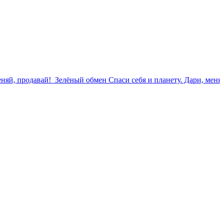
еняй, продавай!
Зелёный обмен
Спаси себя и планету. Дари, ме