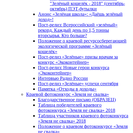
"Зелёный кошелёк - 2018" (сентябрь-
октябрь) ПЭТ-бутылки
Анонс «Зелёная школа»: «Даёшь зелёный
доход»!
Пост-релиз: Всероссийский «зелёный»
рекорд. Каждый день по 1,5 тонны
вторсырья. Кто больше?
Положение о краевой ресурсосберегающей
экологической программе «Зелёный
кошелёк»
Пост-релиз «Зелёные» призы врачам за
конкурс «Экоконтейнер»
Пост-релиз: Новые герои конкурса
«Экоконтейнер»
Интервью Радио России
Пост-релиз «Зелёные» успехи сентября
Памятка «Отходы в доходы»
Краевой фотоконкурс «Земля не свалка»
Благодарственное письмо (ОБРАЗЕЦ)
Таблица победителей краевого
фотоконкурса «Земля не свалка» 2018
Таблица участников краевого фотоконкурса
«Земля не свалка» 2018
Положение о краевом фотоконкурсе «Земля
не свалка»