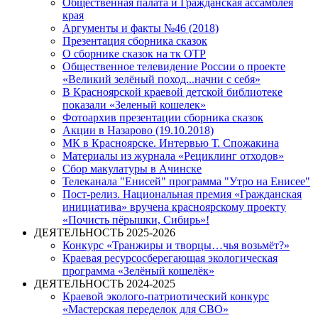
Общественная палата и Гражданская ассамблея
края
Аргументы и факты №46 (2018)
Презентация сборника сказок
О сборнике сказок на тк ОТР
Общественное телевидение России о проекте
«Великий зелёный поход...начни с себя»
В Красноярской краевой детской библиотеке
показали «Зеленый кошелек»
Фотоархив презентации сборника сказок
Акции в Назарово (19.10.2018)
МК в Красноярске. Интервью Т. Спожакина
Материалы из журнала «Рециклинг отходов»
Сбор макулатуры в Ачинске
Телеканала "Енисей" программа "Утро на Енисее"
Пост-релиз. Национальная премия «Гражданская
инициатива» вручена красноярскому проекту
«Почисть пёрышки, Сибирь»!
ДЕЯТЕЛЬНОСТЬ 2025-2026
Конкурс «Транжиры и творцы…чья возьмёт?»
Краевая ресурсосберегающая экологическая
программа «Зелёный кошелёк»
ДЕЯТЕЛЬНОСТЬ 2024-2025
Краевой эколого-патриотический конкурс
«Мастерская переделок для СВО»