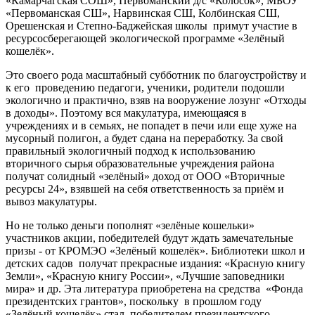
«Камарчагская СОШ», Первоманский д/с «Колосок», МБОУ
«Первоманская СШ», Нарвинская СШ, Колбинская СШ,
Орешенская и Степно-Баджейская школы примут участие в
ресурсосберегающей экологической программе «Зелёный
кошелёк».
Это своего рода масштабный субботник по благоустройству и
к его проведению педагоги, ученики, родители подошли
экологично и практично, взяв на вооружение лозунг «Отходы
в доходы». Поэтому вся макулатура, имеющаяся в
учреждениях и в семьях, не попадет в печи или еще хуже на
мусорный полигон, а будет сдана на переработку. За свой
правильный экологичный подход к использованию
вторичного сырья образовательные учреждения района
получат солидный «зелёный» доход от ООО «Вторичные
ресурсы 24», взявшей на себя ответственность за приём и
вывоз макулатуры.
Но не только деньги пополнят «зелёные кошельки»
участников акции, победителей будут ждать замечательные
призы - от КРОМЭО «Зелёный кошелёк». Библиотеки школ и
детских садов получат прекрасные издания: «Красную книгу
Земли», «Красную книгу России», «Лучшие заповедники
мира» и др. Эта литература приобретена на средства «Фонда
президентских грантов», поскольку в прошлом году
«Зелёный кошелёк» стал победителем президентского