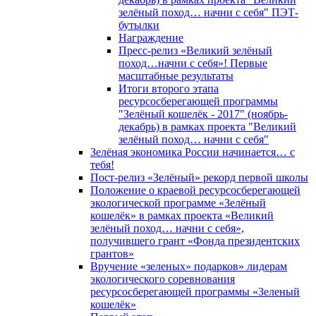
зелёный поход… начни с себя" ПЭТ-
бутылки
Награждение
Пресс-релиз «Великий зелёный
поход…начни с себя»! Первые
масштабные результаты
Итоги второго этапа
ресурсосберегающей программы
"Зелёный кошелёк - 2017" (ноябрь-
декабрь) в рамках проекта "Великий
зелёный поход… начни с себя"
Зелёная экономика России начинается… с
тебя!
Пост-релиз «Зелёный» рекорд первой школы
Положение о краевой ресурсосберегающей
экологической программе «Зелёный
кошелёк» в рамках проекта «Великий
зелёный поход… начни с себя»,
получившего грант «Фонда президентских
грантов»
Вручение «зеленых» подарков» лидерам
экологического соревнования
ресурсосберегающей программы «Зеленый
кошелёк»