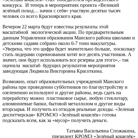
конкурса. И теперь в мероприятиях проекта «Великий
зелёный поход… начни с себя» участвую десятки тысяч
человек со всего Красноярского края.
Вечером 22 марта будут известны результаты этой
масштабной экологической акции. По предварительным
данным Управления образования Манского района школами и
детскими садами собрано около 6-7 тонн макулатуры.
«Уверена, что это цифра будет значительно больше, поскольку
стать лидерами соревнования хотят все десять участников. А
значит, они будут использовать все резервы для этого»,- так
оценила масштаб будущих результатов мероприятия
заведующая Людмила Викторовна Красоткина.
Возможно, опыт образовательных учреждений Манского
района при проведении субботников по благоустройству и
озеленению используют и другие районы, ведь сдать на
переработку можно пластиковое сырье, любую стеклотару,
алюминиевые банки, бытовой металлолом и другие виды
вторсырья. И получить из отходов реальные доходы. «Зеленая
диспетчерская» КРОМЭО «Зелёный кошелёк» готова
подсказать всем, как за «мусор» получить деньги.
Татьяна Васильевна Спожакина,
президент КРОМЭ «Зелёный кошелёк»