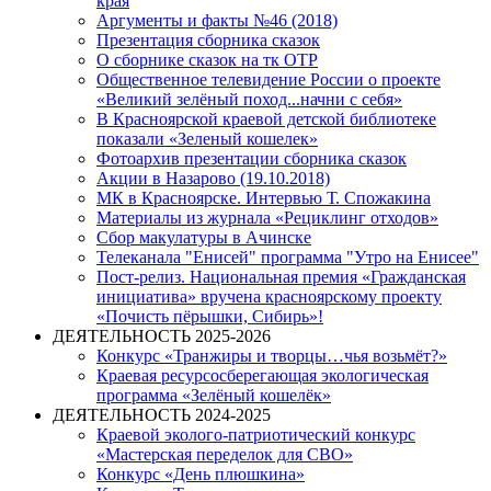
края
Аргументы и факты №46 (2018)
Презентация сборника сказок
О сборнике сказок на тк ОТР
Общественное телевидение России о проекте
«Великий зелёный поход...начни с себя»
В Красноярской краевой детской библиотеке
показали «Зеленый кошелек»
Фотоархив презентации сборника сказок
Акции в Назарово (19.10.2018)
МК в Красноярске. Интервью Т. Спожакина
Материалы из журнала «Рециклинг отходов»
Сбор макулатуры в Ачинске
Телеканала "Енисей" программа "Утро на Енисее"
Пост-релиз. Национальная премия «Гражданская
инициатива» вручена красноярскому проекту
«Почисть пёрышки, Сибирь»!
ДЕЯТЕЛЬНОСТЬ 2025-2026
Конкурс «Транжиры и творцы…чья возьмёт?»
Краевая ресурсосберегающая экологическая
программа «Зелёный кошелёк»
ДЕЯТЕЛЬНОСТЬ 2024-2025
Краевой эколого-патриотический конкурс
«Мастерская переделок для СВО»
Конкурс «День плюшкина»