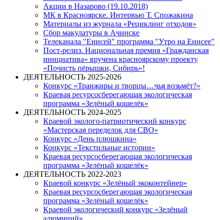
Акции в Назарово (19.10.2018)
МК в Красноярске. Интервью Т. Спожакина
Материалы из журнала «Рециклинг отходов»
Сбор макулатуры в Ачинске
Телеканала "Енисей" программа "Утро на Енисее"
Пост-релиз. Национальная премия «Гражданская
инициатива» вручена красноярскому проекту
«Почисть пёрышки, Сибирь»!
ДЕЯТЕЛЬНОСТЬ 2025-2026
Конкурс «Транжиры и творцы…чья возьмёт?»
Краевая ресурсосберегающая экологическая
программа «Зелёный кошелёк»
ДЕЯТЕЛЬНОСТЬ 2024-2025
Краевой эколого-патриотический конкурс
«Мастерская переделок для СВО»
Конкурс «День плюшкина»
Конкурс «Текстильные истории»
Краевая ресурсосберегающая экологическая
программа «Зелёный кошелёк»
ДЕЯТЕЛЬНОСТЬ 2022-2023
Краевой конкурс «Зелёный экоконтейнер»
Краевая ресурсосберегающая экологическая
программа «Зелёный кошелёк»
Краевой экологический конкурс «Зелёный
алюминий»