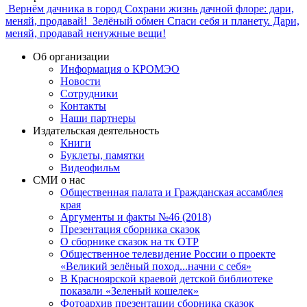
Вернём дачника в город
Сохрани жизнь дачной флоре: дари,
меняй, продавай!
Зелёный обмен
Спаси себя и планету. Дари,
меняй, продавай ненужные вещи!
Об организации
Информация о КРОМЭО
Новости
Сотрудники
Контакты
Наши партнеры
Издательская деятельность
Книги
Буклеты, памятки
Видеофильм
СМИ о нас
Общественная палата и Гражданская ассамблея
края
Аргументы и факты №46 (2018)
Презентация сборника сказок
О сборнике сказок на тк ОТР
Общественное телевидение России о проекте
«Великий зелёный поход...начни с себя»
В Красноярской краевой детской библиотеке
показали «Зеленый кошелек»
Фотоархив презентации сборника сказок