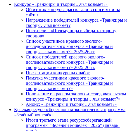
Конкурс «Транжиры и творцы…чья возьмёт?»
Об итогах конкурса рассказали в соцсетях и на
сайтах
Награждение победителей конкурса «Транжиры и
творцы…чья возьмёт?
Пост-релиз: «Почему пора выбирать сторону
творцов»
Список участников краевого эколого-
исследовательского конкурса «Транжиры и
творцы…чья возьмет?» 2025-26 гг.
Список победителей краевого эколого-
исследовательского конкурса «Транжиры и
творцы…чья возьмёт?» 2025-26 гг.
Презентации конкурсных работ
Памятка участникам краевого эколого-
исследовательского конкурса «Транжиры и
творцы…чья возьмет?»
Положение о краевом эколого-исследовательском
конкурсе «Транжиры и творцы…чья возьмет?»
Анонс: «Транжиры и творцы…чья возьмет?»
Краевая ресурсосберегающая экологическая программа
«Зелёный кошелёк»
Итоги третьего этапа ресурсосберегающей
программы "Зелёный кошелёк - 2026" (январь-
март)