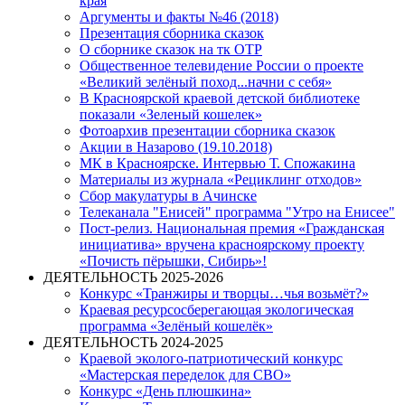
края
Аргументы и факты №46 (2018)
Презентация сборника сказок
О сборнике сказок на тк ОТР
Общественное телевидение России о проекте
«Великий зелёный поход...начни с себя»
В Красноярской краевой детской библиотеке
показали «Зеленый кошелек»
Фотоархив презентации сборника сказок
Акции в Назарово (19.10.2018)
МК в Красноярске. Интервью Т. Спожакина
Материалы из журнала «Рециклинг отходов»
Сбор макулатуры в Ачинске
Телеканала "Енисей" программа "Утро на Енисее"
Пост-релиз. Национальная премия «Гражданская
инициатива» вручена красноярскому проекту
«Почисть пёрышки, Сибирь»!
ДЕЯТЕЛЬНОСТЬ 2025-2026
Конкурс «Транжиры и творцы…чья возьмёт?»
Краевая ресурсосберегающая экологическая
программа «Зелёный кошелёк»
ДЕЯТЕЛЬНОСТЬ 2024-2025
Краевой эколого-патриотический конкурс
«Мастерская переделок для СВО»
Конкурс «День плюшкина»