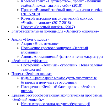
Краевой грант «Партнерство», проект «Великий
зелёный поход…начни с себя» (2018)
Проект «Великий зелёный поход… начни с себя»
(2017-2018)
Краевой историко-патриотический конкурс
«Чтобы помнили» (2017-2018)
Проект «Зеленый ликбез» (2017)
Благотворительная помощь для «Зелёного кошелька»
Акция «Ноль отходов»
Акция «Ноль отходов»
Положение краевого конкурса «Зелёный
алюминий»
Анонс. Алюминиевый фантик в тени макулатуры
«Зелёный» субботник
Пост-релиз: «Зелёный» субботник. Новая зелёная
технология!
Проект «Зелёная школа»
Куда в Красноярске можно сдать пластиковые
бутылки и получить за это деньги
Пост-релиз: «Зелёный бал» проекта «Зелёная
школа»
Краевая ресурсосберегающая экологическая программа
«Зелёный кошелёк»
Итоги второго этапа ресурсосберегающей